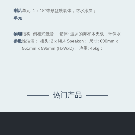
喇叭
单元: 1 x 18"锥形盆铁氧体，防水涂层；
单元
物理
结构: 倒相式低音； 箱体: 波罗的海桦木夹板，环保水
参数
性油漆； 接头: 2 x NL4 Speakon； 尺寸: 690mm x
561mm x 595mm (HxWxD)； 净重: 45kg；
——— 热门产品 ———