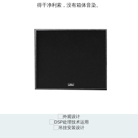
得干净利索，没有箱体音染。
外观设计
箱体设计有叠放固定槽，便于堆叠安装，不用担心震动引起滑落。
音箱两侧设计有搬运的挽手，音箱后背预留有滑轮的安装螺孔，便
DSP处理技术运用
于搬运和移动。
表面处理采用多层环保水性油漆，坚固、耐用、环保。 优化的腔体
采用长冲程大功率单元，结合先进的 DSP 控制技术，有效控制大
设计，
吊挂安装设计
功率所造成的过载失真、拍边等问题。
使音箱体积更为紧凑,箱体采用高强度的“波罗的海桦木夹板”，榫槽
通过 DSP 处理器的预知参数调用，可以与 HLA、VLA、VS、
接合技术，箱体坚固耐用。
吊挂安装设计，可以为客户提供定制。干净、有力、丰满、紧凑，
Lark、Shrike 等全频系列配套，调试简单快捷。
SW 系列超低音让你的声音充满力量！