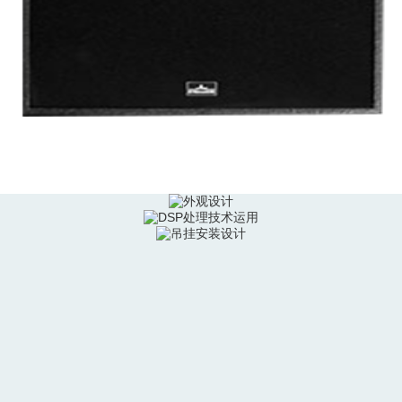
计有叠放固定槽，便于堆叠安装，不用担心震动引
DSP处理技术运用
有搬运的挽手，音箱后背预留有滑轮的安装螺孔，便
吊挂安装设计
用多层环保水性油漆，坚固、耐用、环保。 优化
合先进的 DSP 控制技术，有效控制大功率所造
,箱体采用高强度的“波罗的海桦木夹板”，榫槽接合
用，可以与 HLA、VLA、VS、Lark、Shrike
提供定制。干净、有力、丰满、紧凑，SW 系列