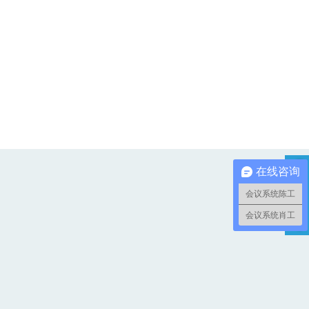
起滑落。
于搬运和移动。
的腔体设计，
成的过载失真、拍边等问题。
技术，箱体坚固耐用。
 等全频系列配套，调试简单快捷。
超低音让你的声音充满力量！
在线咨询
会议系统陈工
会议系统肖工