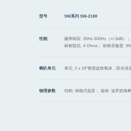
型号
SW系列 SW-218II
性能
频率响应: 35Hz-500Hz（+/-3dB
标称阻抗: 4 Ohms； 标称灵敏度: 99
喇叭单元
单元: 2 x 18"锥形盆铁氧体，防水涂
物理参数
结构: 倒相式低音； 箱体: 波罗的海桦木夹板，