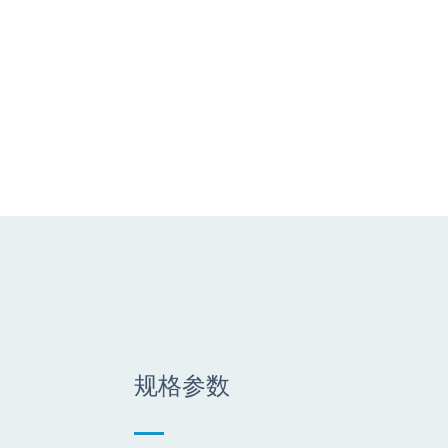
箱体设
音箱两侧设计
表面处理采
采用长冲程大功率单元，结
使音箱体积更为紧凑
通过 DSP 处理器的预知参数调
吊挂安装设计，可以为客户
规格参数